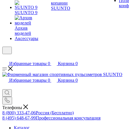
Поли
копании
конф
SUUNTO
SUUNTO 9
Архив
моделей
Аксессуары
Избранные товары
0
Корзина
0
Избранные товары
0
Корзина
0
Телефоны
8 (800) 333-47-06
Россия (Бесплатно)
8 (495) 648-67-99
Профессиональная консультация
Каталог