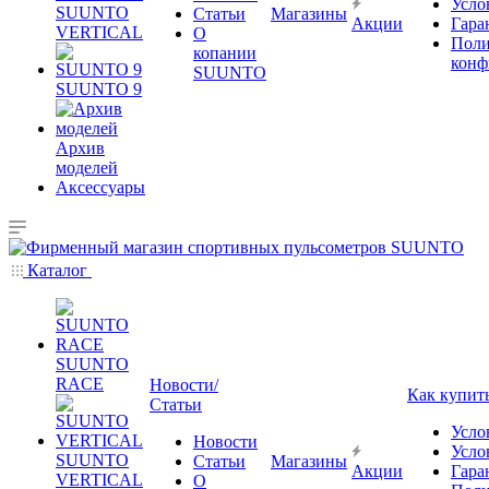
Усло
SUUNTO
Статьи
Магазины
Акции
Гара
VERTICAL
О
Поли
копании
конф
SUUNTO
SUUNTO 9
Архив
моделей
Аксессуары
Каталог
SUUNTO
RACE
Новости/
Как купит
Статьи
Усло
Новости
Усло
SUUNTO
Статьи
Магазины
Акции
Гара
VERTICAL
О